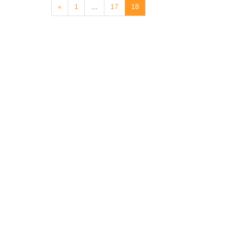
«
1
…
17
18