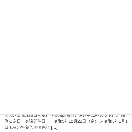
2023年11月7日
白熊園の停電点検のお知らせ
このたび、下記の日程にて年次点検のため、白熊園全館が停電と
なります。 ご家族様には大変ご迷惑をおかけいたしますが、 安全
考慮のため下記日時でのご面会は緊急時を除き、 お控えいただき
ますようお願い申し上げます。 日時：令和 […]
2023年10月6日
特養入居申込者数その他お知らせ
令和5年10月1日現在の特養入居申込者数のお
知らせ及び入居申込者の募集
【令和5年10月1日時点の当園特養申込者(待機者)人数】 37名 【次
回の入居優先順位決定日（会議開催日）及び申込締切期限日】 順
位決定日（会議開催日）：令和5年12月22日（金） ※令和6年1月1
日現在の特養入居優先順 […]