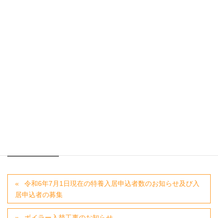
ろしくお願い申し上げます。
その他、介護についてお困り事がありましたら、各担当者
にて受付させていただきますので、
お気軽にお問い合わせ・ご相談くださいませ。
【お問い合わせ・受付窓口・受付時間】
特養相談窓口(担当者)：生活相談員(白石)
電話番号：092-831-8562
受付時間：月～金曜日の9～18時
お知らせカテゴリー
特養入居申込者数その他お知らせ
令和6年7月1日現在の特養入居申込者数のお知らせ及び入
居申込者の募集
ボイラー入替工事のお知らせ