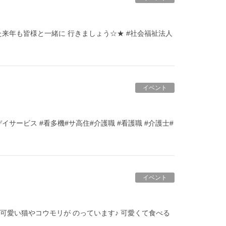
また来年も皆様と一緒に 行きましょう☆★ #社会福祉法人
イベント
デイサービス #看多機#サ高住#介護職 #看護職 #介護士#
イベント
リンに 可愛い猫やコウモリが のっています♪ 可愛くて食べる