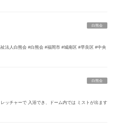
白熊会
法人白熊会 #白熊会 #福岡市 #城南区 #早良区 #中央
白熊会
トレッチャーで 入浴でき、ドーム内では ミストが出ます