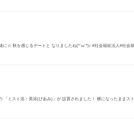
 秋を感じるデートと なりましたね(*´ω`*)♪ #社会福祉法人#社会福祉
 「ミスト浴・美浴(びあみ)」が 設置されました！ 横になったままス