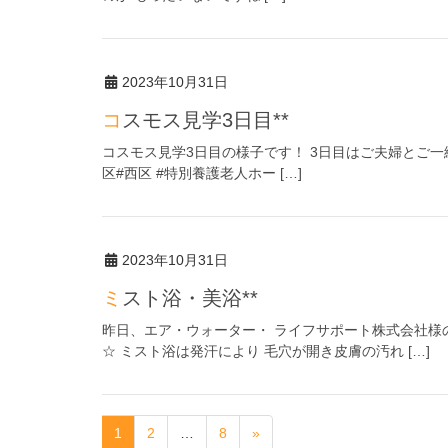
2023年10月31日
コスモス見学3日目**
コスモス見学3日目の様子です！ 3日目はご夫婦とご一緒に☆
区#西区 #特別養護老人ホー […]
2023年10月31日
ミスト浴・美浴**
昨日、エア・ウォーター・ ライフサポート株式会社様の
☆ ミスト浴は発汗により 毛穴が開き皮膚の汚れ […]
1
2
…
8
»