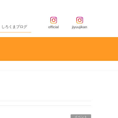
しろくまブログ
official
jiyuujikan
イベント