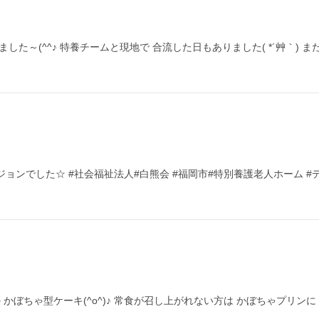
た～(^^♪ 特養チームと現地で 合流した日もありました( *´艸｀) 
ージョンでした☆ #社会福祉法人#白熊会 #福岡市#特別養護老人ホーム #
士手作りの かぼちゃ型ケーキ(^o^)♪ 常食が召し上がれない方は かぼちゃプ